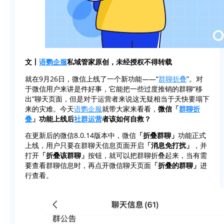
文丨
语鹦企服
私域管家原创，未经授权不得转载
就在9月26日，微信上线了一个新功能——“
群聊折叠
”。对
于微信用户来讲是件好事，它能把一些过度推销的群聊“移
出”聊天页面，但是对于运营者来说这无疑相当于天快要塌下
来的灾难。今天
语鹦企服
就带大家来看看，
微信「
群聊折
叠
」功能上线后
社群运营
者该如何自救？
在更新后的微信8.0.14版本中，微信
「折叠群聊」
功能正式
上线，用户只要在群聊天信息页面开启
「消息免打扰」
，并
打开
「折叠该群聊」
按钮，就可以把群聊折叠起来，当有需
要查看群聊信息时，再点开微信聊天页面
「折叠的群聊」
进
行查看。