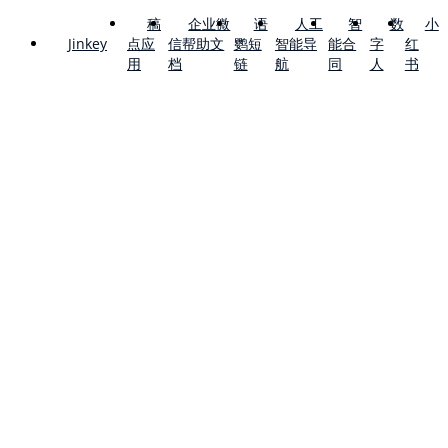
稿
企业微
语
人工
智
数
小
点应
信帮助文
鹦短
智能导
能合
字
红
Jinkey
用
档
链
航
同
人
书