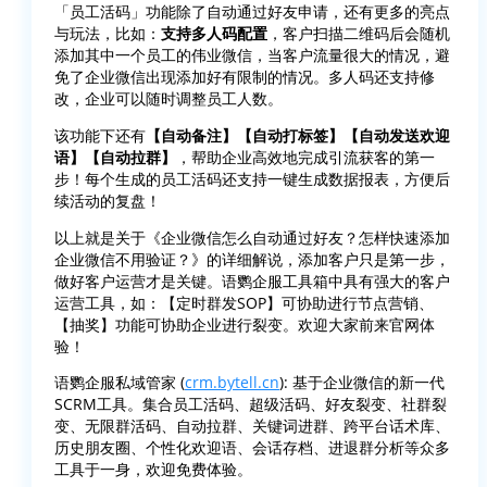
「员工活码」功能除了自动通过好友申请，还有更多的亮点
与玩法，比如：
支持多人码配置
，客户扫描二维码后会随机
添加其中一个员工的伟业微信，当客户流量很大的情况，避
免了企业微信出现添加好有限制的情况。多人码还支持修
改，企业可以随时调整员工人数。
该功能下还有
【自动备注】【自动打标签】【自动发送欢迎
语】【自动拉群】
，帮助企业高效地完成引流获客的第一
步！每个生成的员工活码还支持一键生成数据报表，方便后
续活动的复盘！
以上就是关于《企业微信怎么自动通过好友？怎样快速添加
企业微信不用验证？》的详细解说，添加客户只是第一步，
做好客户运营才是关键。语鹦企服工具箱中具有强大的客户
运营工具，如：【定时群发SOP】可协助进行节点营销、
【抽奖】功能可协助企业进行裂变。欢迎大家前来官网体
验！
语鹦企服私域管家 (
crm.bytell.cn
): 基于企业微信的新一代
SCRM工具。集合员工活码、超级活码、好友裂变、社群裂
变、无限群活码、自动拉群、关键词进群、跨平台话术库、
历史朋友圈、个性化欢迎语、会话存档、进退群分析等众多
工具于一身，欢迎免费体验。