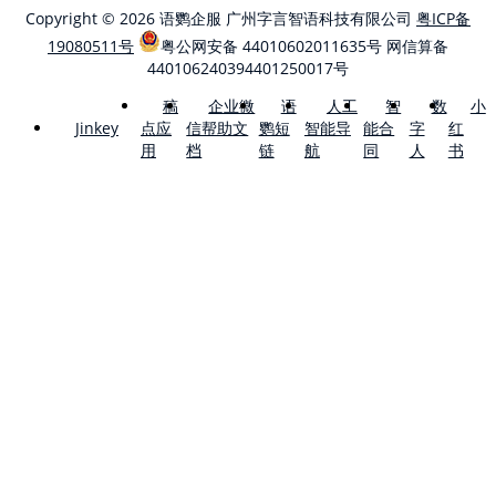
Copyright © 2026 语鹦企服 广州字言智语科技有限公司
粤ICP备
19080511号
粤公网安备 44010602011635号
网信算备
440106240394401250017号
稿
企业微
语
人工
智
数
小
点应
信帮助文
鹦短
智能导
能合
字
红
Jinkey
用
档
链
航
同
人
书