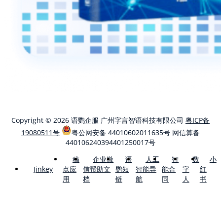
Copyright © 2026 语鹦企服 广州字言智语科技有限公司
粤ICP备
19080511号
粤公网安备 44010602011635号
网信算备
440106240394401250017号
稿
企业微
语
人工
智
数
小
点应
信帮助文
鹦短
智能导
能合
字
红
Jinkey
用
档
链
航
同
人
书