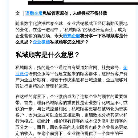
文 ｜
语鹦企服
私域管家原创，未经授权不得转载
随着数字化浪潮席卷全球，企业营销模式正经历着翻天覆地
的变化。在这一进程中，”私域顾客”的概念应运而生，成为
企业营销的新战场。
今天
语鹦企服
将分享一下私域顾客是什
么意思？
企业微信
私域顾客怎么维护？
私域顾客是什么意思？
私域顾客，指的是企业通过自有渠道如官网、社交账号、
企
业微信
语鹦企服等平台建立起来的顾客群体，这部分客户资
产为企业所独有，相较于传统渠道和公域流量，企业能够对
其进行更精准的管理和运营。
在这样的背景下，企业微信成为了连接企业与顾客的重要纽
带。首先，理解私域顾客的重要性是企业数字化转型不可或
缺的一步。与公域流量相比，私域顾客更容易被转化为忠实
客户，因为企业可以通过直接互动，更细致地分析其需求和
行为模式。据统计，维护现有顾客的成本仅为吸引新顾客的
五分之一，而且，回购率高的忠实顾客也能为企业带来更稳
定的收入。在这个前提下，企业微信提供了一个集中的平