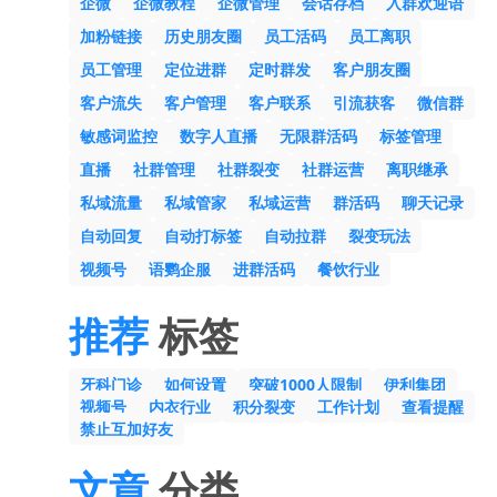
企微
企微教程
企微管理
会话存档
入群欢迎语
加粉链接
历史朋友圈
员工活码
员工离职
员工管理
定位进群
定时群发
客户朋友圈
客户流失
客户管理
客户联系
引流获客
微信群
敏感词监控
数字人直播
无限群活码
标签管理
直播
社群管理
社群裂变
社群运营
离职继承
私域流量
私域管家
私域运营
群活码
聊天记录
自动回复
自动打标签
自动拉群
裂变玩法
视频号
语鹦企服
进群活码
餐饮行业
推荐
标签
牙科门诊
如何设置
突破1000人限制
伊利集团
视频号
内衣行业
积分裂变
工作计划
查看提醒
禁止互加好友
文章
分类