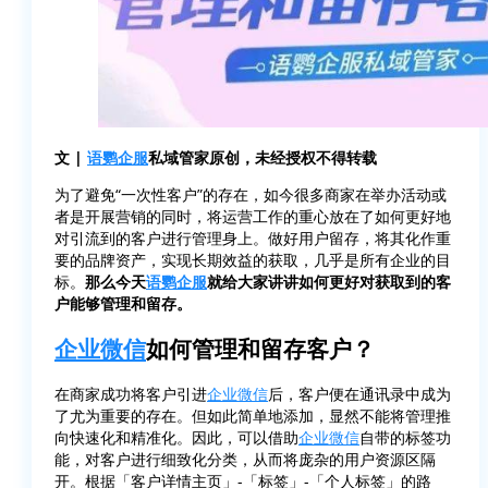
文 |
语鹦企服
私域管家原创，未经授权不得转载
为了避免“一次性客户”的存在，如今很多商家在举办活动或
者是开展营销的同时，将运营工作的重心放在了如何更好地
对引流到的客户进行管理身上。做好用户留存，将其化作重
要的品牌资产，实现长期效益的获取，几乎是所有企业的目
标。
那么今天
语鹦企服
就给大家讲讲如何更好对获取到的客
户能够管理和留存。
企业微信
如何管理和留存客户？
在商家成功将客户引进
企业微信
后，客户便在通讯录中成为
了尤为重要的存在。但如此简单地添加，显然不能将管理推
向快速化和精准化。因此，可以借助
企业微信
自带的标签功
能，对客户进行细致化分类，从而将庞杂的用户资源区隔
开。根据「客户详情主页」-「标签」-「个人标签」的路