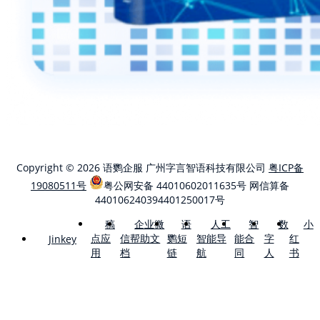
Copyright © 2026 语鹦企服 广州字言智语科技有限公司
粤ICP备
19080511号
粤公网安备 44010602011635号
网信算备
440106240394401250017号
稿
企业微
语
人工
智
数
小
点应
信帮助文
鹦短
智能导
能合
字
红
Jinkey
用
档
链
航
同
人
书