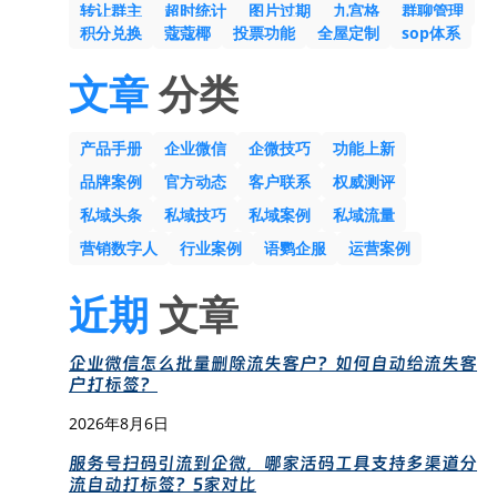
转让群主
超时统计
图片过期
九宫格
群聊管理
积分兑换
蔻蔻椰
投票功能
全屋定制
sop体系
文章
分类
产品手册
企业微信
企微技巧
功能上新
品牌案例
官方动态
客户联系
权威测评
私域头条
私域技巧
私域案例
私域流量
营销数字人
行业案例
语鹦企服
运营案例
近期
文章
企业微信怎么批量删除流失客户？如何自动给流失客
户打标签？
2026年8月6日
服务号扫码引流到企微，哪家活码工具支持多渠道分
流自动打标签？5家对比