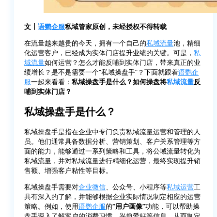
文丨
语鹦企服
私域管家原创，未经授权不得转载
在流量越来越贵的今天，拥有一个自己的
私域流量
池，精细
化运营客户，已经成为实体门店提升业绩的关键。可是，
私
域流量
如何运营？怎么才能反哺到实体门店，带来真正的业
绩增长？是不是需要一个“私域操盘手”？下面就跟着
语鹦企
服
一起来看看：
私域操盘手是什么？如何操盘将
私域流量
反
哺到实体门店？
私域操盘手是什么？
私域操盘手是指在企业中专门负责私域流量运营和管理的人
员。他们通常具备数据分析、营销策划、客户关系管理等方
面的能力，能够通过一系列策略和工具，将公域流量转化为
私域流量，并对私域流量进行精细化运营，最终实现提升销
售额、增强客户粘性等目标。
私域操盘手需要对
企业微信
、公众号、小程序等
私域运营
工
具有深入的了解，并能够根据企业实际情况制定相应的运营
策略。例如，使用
语鹦企服
的
“用户画像”
功能，可以帮助操
盘手深入了解客户的消费习惯、兴趣爱好等信息，从而制定