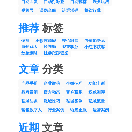
自动回复
自动打标签
自动拉群
裂变玩法
视频号
语鹦企服
进群活码
餐饮行业
推荐
标签
调研
小程序商城
定位跟踪
低频消费品
自动踢人
长视频
裂变积分
小红书获客
数据删除
社群跟踪链接
文章
分类
产品手册
企业微信
企微技巧
功能上新
品牌案例
官方动态
客户联系
权威测评
私域头条
私域技巧
私域案例
私域流量
营销数字人
行业案例
语鹦企服
运营案例
近期
文章