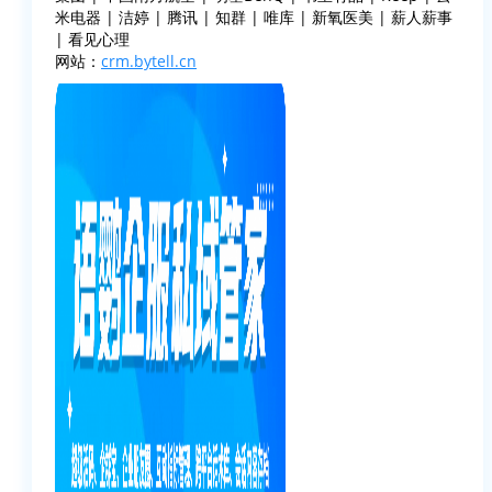
米电器 | 洁婷 | 腾讯 | 知群 | 唯库 | 新氧医美 | 薪人薪事
| 看见心理
网站：
crm.bytell.cn