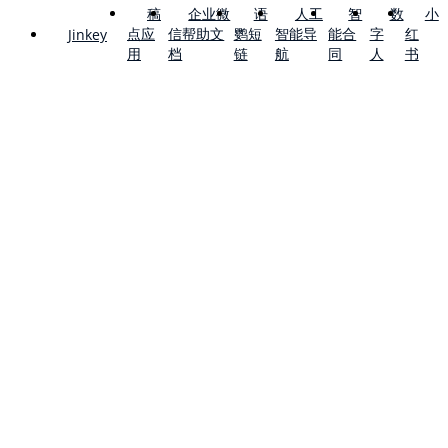
稿
企业微
语
人工
智
数
小
点应
信帮助文
鹦短
智能导
能合
字
红
Jinkey
用
档
链
航
同
人
书