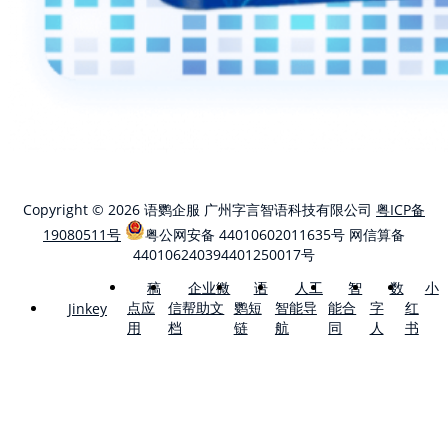
Copyright © 2026 语鹦企服 广州字言智语科技有限公司
粤ICP备
19080511号
粤公网安备 44010602011635号
网信算备
440106240394401250017号
稿
企业微
语
人工
智
数
小
点应
信帮助文
鹦短
智能导
能合
字
红
Jinkey
用
档
链
航
同
人
书