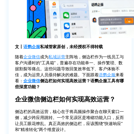
文丨
语鹦企服
私域管家原创，未经授权不得转载
随着
企业微信
成为
私域运营
主阵地，侧边栏作为一线员工与
客户沟通时的“工具箱”，普遍存在功能单一、操作繁琐、数
据割裂等痛点。这些问题导致回复效率低下、客户体验不
佳，成为运营人员亟待解决的难题。下面跟着
语鹦企服
来看
看：
企业微信
侧边栏如何实现高效运营？语鹦企服工具有哪
些深度功能？
企业微信侧边栏如何实现高效运营？
侧边栏的高效运营，核心在于将高频操作聚合在聊天窗口一
侧，减少跨应用跳转。一个常见误区是堆砌功能入口，反而
让员工眼花缭乱。真正高效的侧边栏，应该围绕“快速响应”
和“精准转化”两个维度设计。