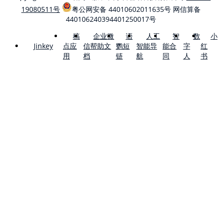
19080511号
粤公网安备 44010602011635号
网信算备
440106240394401250017号
稿
企业微
语
人工
智
数
小
点应
信帮助文
鹦短
智能导
能合
字
红
Jinkey
用
档
链
航
同
人
书