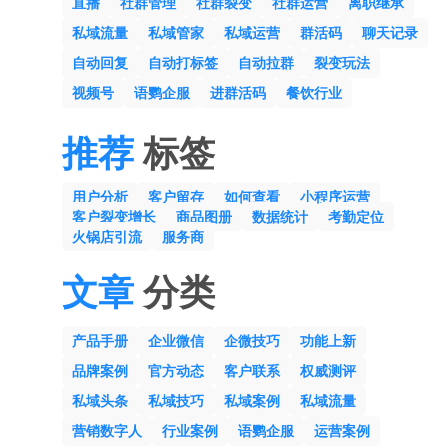
直播
社群管理
社群裂变
社群运营
离职继承
私域流量
私域管家
私域运营
群活码
聊天记录
自动回复
自动打标签
自动拉群
裂变玩法
视频号
语鹦企服
进群活码
餐饮行业
推荐
标签
用户分析
客户留存
如何查看
小程序运营
客户裂变增长
商品图册
数据统计
考勤定位
火锅店引流
服务商
文章
分类
产品手册
企业微信
企微技巧
功能上新
品牌案例
官方动态
客户联系
权威测评
私域头条
私域技巧
私域案例
私域流量
营销数字人
行业案例
语鹦企服
运营案例