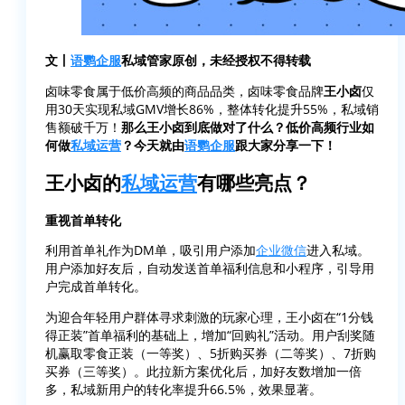
文丨
语鹦企服
私域管家原创，未经授权不得转载
卤味零食属于低价高频的商品品类，卤味零食品牌
王小卤
仅
用30天实现私域GMV增长86%，整体转化提升55%，私域销
售额破千万！
那么王小卤到底做对了什么？低价高频行业如
何做
私域运营
？今天就由
语鹦企服
跟大家分享一下！
王小卤的
私域运营
有哪些亮点？
重视首单转化
利用首单礼作为DM单，吸引用户添加
企业微信
进入私域。
用户添加好友后，自动发送首单福利信息和小程序，引导用
户完成首单转化。
为迎合年轻用户群体寻求刺激的玩家心理，王小卤在“1分钱
得正装”首单福利的基础上，增加“回购礼”活动。用户刮奖随
机赢取零食正装（一等奖）、5折购买券（二等奖）、7折购
买券（三等奖）。此拉新方案优化后，加好友数增加一倍
多，私域新用户的转化率提升66.5%，效果显著。