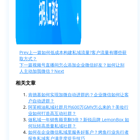
Prev
上一篇
如何低成本构建私域流量?客户流量有哪些获
取方式？
下一篇
视频号直播间怎么添加企业微信好友？如何让别
人主动加我微信？
Next
相关文章
肯德基如何实现加微自动进群的？企业微信如何让客
户自动进群？
阿芙精油私域社群月均600万GMV怎么来的？美妆行
业如何打造高互动社群？
做私域一年销售额竟翻3倍？新锐品牌 LemonBox 如
何玩转高质量私域社群？
如何在企业微信私域里服务好客户？烤鱼行业先行者
探鱼私域客户满意度提升技巧