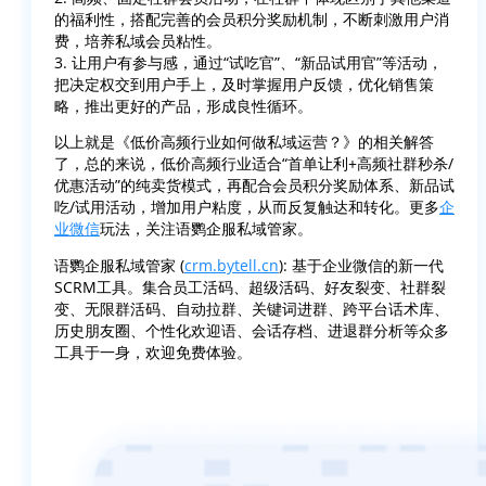
的福利性，搭配完善的会员积分奖励机制，不断刺激用户消
费，培养私域会员粘性。
3. 让用户有参与感，通过“试吃官”、“新品试用官”等活动，
把决定权交到用户手上，及时掌握用户反馈，优化销售策
略，推出更好的产品，形成良性循环。
以上就是《低价高频行业如何做私域运营？》的相关解答
了，总的来说，低价高频行业适合“首单让利+高频社群秒杀/
优惠活动”的纯卖货模式，再配合会员积分奖励体系、新品试
吃/试用活动，增加用户粘度，从而反复触达和转化。更多
企
业微信
玩法，关注语鹦企服私域管家。
语鹦企服私域管家 (
crm.bytell.cn
): 基于企业微信的新一代
SCRM工具。集合员工活码、超级活码、好友裂变、社群裂
变、无限群活码、自动拉群、关键词进群、跨平台话术库、
历史朋友圈、个性化欢迎语、会话存档、进退群分析等众多
工具于一身，欢迎免费体验。