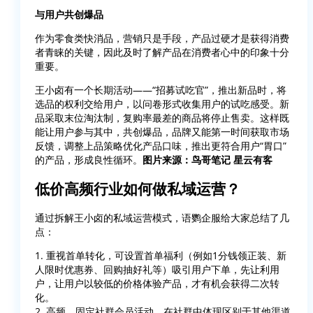
与用户共创爆品
作为零食类快消品，营销只是手段，产品过硬才是获得消费
者青睐的关键，因此及时了解产品在消费者心中的印象十分
重要。
王小卤有一个长期活动——“招募试吃官”，推出新品时，将
选品的权利交给用户，以问卷形式收集用户的试吃感受。新
品采取末位淘汰制，复购率最差的商品将停止售卖。这样既
能让用户参与其中，共创爆品，品牌又能第一时间获取市场
反馈，调整上品策略优化产品口味，推出更符合用户“胃口”
的产品，形成良性循环。
图片来源：鸟哥笔记 星云有客
低价高频行业如何做私域运营？
通过拆解王小卤的私域运营模式，语鹦企服给大家总结了几
点：
1. 重视首单转化，可设置首单福利（例如1分钱领正装、新
人限时优惠券、回购抽好礼等）吸引用户下单，先让利用
户，让用户以较低的价格体验产品，才有机会获得二次转
化。
2. 高频、固定社群会员活动，在社群中体现区别于其他渠道