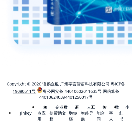
Copyright © 2026 语鹦企服 广州字言智语科技有限公司
粤ICP备
19080511号
粤公网安备 44010602011635号
网信算备
440106240394401250017号
稿
企业微
语
人工
智
数
小
点应
信帮助文
鹦短
智能导
能合
字
红
Jinkey
用
档
链
航
同
人
书