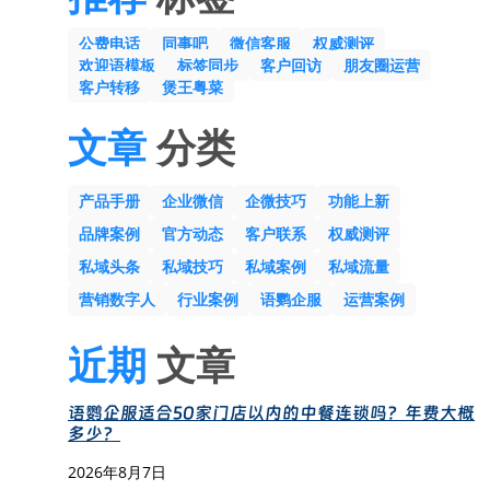
公费电话
同事吧
微信客服
权威测评
欢迎语模板
标签同步
客户回访
朋友圈运营
客户转移
煲王粤菜
文章
分类
产品手册
企业微信
企微技巧
功能上新
品牌案例
官方动态
客户联系
权威测评
私域头条
私域技巧
私域案例
私域流量
营销数字人
行业案例
语鹦企服
运营案例
近期
文章
语鹦企服适合50家门店以内的中餐连锁吗？年费大概
多少？
2026年8月7日