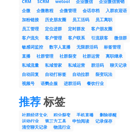
CRM
SCRM
wetool
企业微信
企业微信营销
企微
企微教程
企微管理
会话存档
入群欢迎语
加粉链接
历史朋友圈
员工活码
员工离职
员工管理
定位进群
定时群发
客户朋友圈
客户流失
客户管理
客户联系
引流获客
微信群
敏感词监控
数字人直播
无限群活码
标签管理
直播
社群管理
社群裂变
社群运营
离职继承
私域流量
私域管家
私域运营
群活码
聊天记录
自动回复
自动打标签
自动拉群
裂变玩法
视频号
语鹦企服
进群活码
餐饮行业
推荐
标签
社群经济文化
积分裂变
手机直播
删除提醒
运动行业
第三方工具
申怡阅读
记录保存
清空聊天记录
物流行业