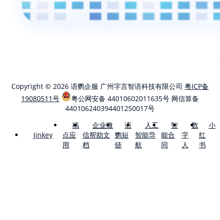
Copyright © 2026 语鹦企服 广州字言智语科技有限公司
粤ICP备
19080511号
粤公网安备 44010602011635号
网信算备
440106240394401250017号
稿
企业微
语
人工
智
数
小
点应
信帮助文
鹦短
智能导
能合
字
红
Jinkey
用
档
链
航
同
人
书