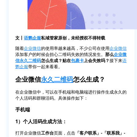
文丨
语鹦企服
私域管家原创，未经授权不得转载
随着
企业微信
的使用率越来越高，不少公司在使用
企业微信
添加客户的时候会担心二维码失效的情况发生。
那么
企业微
信
永久二维码
怎么生成？贴在
包裹卡
上会失效吗？
接下来
语
鹦企服
带你一起来看看。
企业微信
永久二维码
怎么生成？
在企业微信中，可以在手机端和电脑端进行操作生成永久的
个人活码和群聊活码。具体操作如下：
手机端
1）个人活码生成方法：
打开企业微信
工作台
页面，点击
「客户联系」-「联系我」-