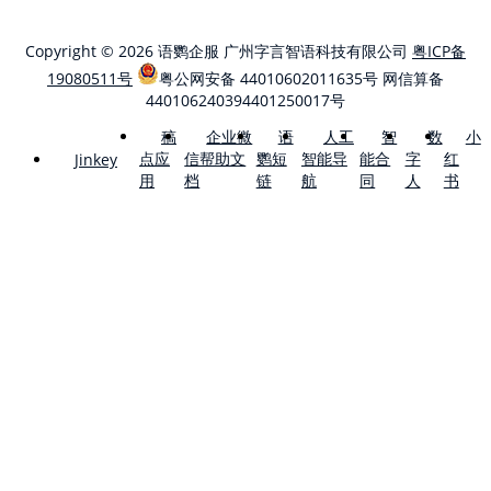
Copyright © 2026 语鹦企服 广州字言智语科技有限公司
粤ICP备
19080511号
粤公网安备 44010602011635号
网信算备
440106240394401250017号
稿
企业微
语
人工
智
数
小
点应
信帮助文
鹦短
智能导
能合
字
红
Jinkey
用
档
链
航
同
人
书