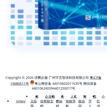
Copyright © 2026 语鹦企服 广州字言智语科技有限公司
粤ICP备
19080511号
粤公网安备 44010602011635号
网信算备
440106240394401250017号
稿
企业微
语
人工
智
数
小
点应
信帮助文
鹦短
智能导
能合
字
红
Jinkey
用
档
链
航
同
人
书