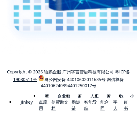
Copyright © 2026 语鹦企服 广州字言智语科技有限公司
粤ICP备
19080511号
粤公网安备 44010602011635号
网信算备
440106240394401250017号
稿
企业微
语
人工
智
数
小
点应
信帮助文
鹦短
智能导
能合
字
红
Jinkey
用
档
链
航
同
人
书