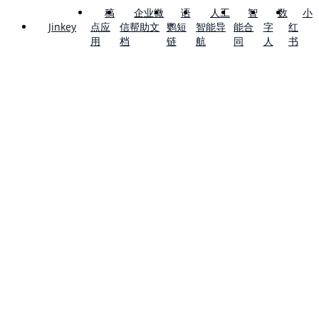
稿
企业微
语
人工
智
数
小
点应
信帮助文
鹦短
智能导
能合
字
红
Jinkey
用
档
链
航
同
人
书