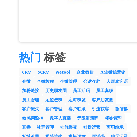
热门
标签
CRM
SCRM
wetool
企业微信
企业微信营销
企微
企微教程
企微管理
会话存档
入群欢迎语
加粉链接
历史朋友圈
员工活码
员工离职
员工管理
定位进群
定时群发
客户朋友圈
客户流失
客户管理
客户联系
引流获客
微信群
敏感词监控
数字人直播
无限群活码
标签管理
直播
社群管理
社群裂变
社群运营
离职继承
私域流量
私域管家
私域运营
群活码
聊天记录