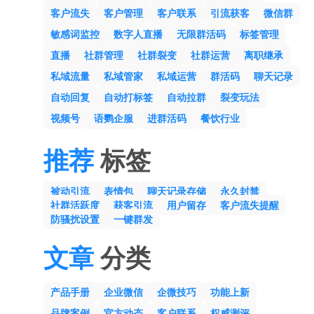
客户流失
客户管理
客户联系
引流获客
微信群
敏感词监控
数字人直播
无限群活码
标签管理
直播
社群管理
社群裂变
社群运营
离职继承
私域流量
私域管家
私域运营
群活码
聊天记录
自动回复
自动打标签
自动拉群
裂变玩法
视频号
语鹦企服
进群活码
餐饮行业
推荐
标签
被动引流
表情包
聊天记录存储
永久封禁
社群活跃度
获客引流
用户留存
客户流失提醒
防骚扰设置
一键群发
文章
分类
产品手册
企业微信
企微技巧
功能上新
品牌案例
官方动态
客户联系
权威测评