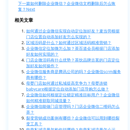
下一篇
如何删除企业微信？企业微信文档删除后怎么恢
复？
Next
相关文章
如何通过企业微信实现自动定位加好友？麦当劳根据
门店位置自动添加好友怎么实现的？
区域活码是什么？如何通过区域活码精准营销？
企业微信定位加微怎么加？茶百道会员根据门店添加
好友如何实现的？
门店企微活码有什么优势？茶饮品牌古茗的门店定位
加好友如何操作？
企业微信服务商是腾讯公司的吗？企业微信scrm服务
商有哪些？
母婴门店如何通过私域提高竞争力？母婴连锁
babycare根据定位自动添加门店导购怎么做？
企业微信如何根据定位锁定精准目标用户？企业微信
如何精准获取同城流量？
企业微信能做门店管理吗？门店企业微信二维码怎么
弄？
裂变营销成功案例有哪些？企业微信可以用到哪些裂
变工具？
电商私域流量架构包括哪些？电商私域流量怎么运