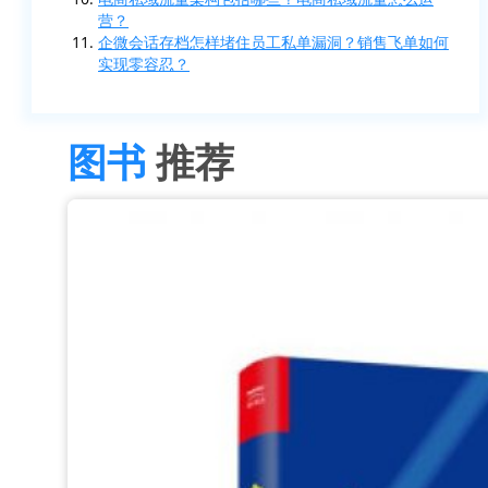
营？
企微会话存档怎样堵住员工私单漏洞？销售飞单如何
实现零容忍？
图书
推荐