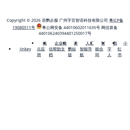
Copyright © 2026 语鹦企服 广州字言智语科技有限公司
粤ICP备
19080511号
粤公网安备 44010602011635号
网信算备
440106240394401250017号
稿
企业微
语
人工
智
数
小
点应
信帮助文
鹦短
智能导
能合
字
红
Jinkey
用
档
链
航
同
人
书