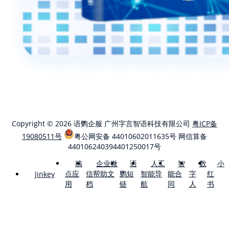
Copyright © 2026 语鹦企服 广州字言智语科技有限公司
粤ICP备
19080511号
粤公网安备 44010602011635号
网信算备
440106240394401250017号
稿
企业微
语
人工
智
数
小
点应
信帮助文
鹦短
智能导
能合
字
红
Jinkey
用
档
链
航
同
人
书