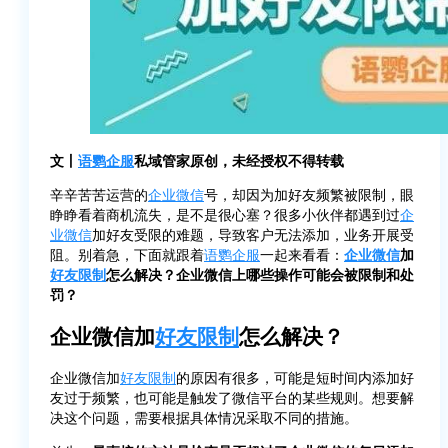
文丨
语鹦企服
私域管家原创，未经授权不得转载
辛辛苦苦运营的
企业微信
号，却因为加好友频繁被限制，眼
睁睁看着商机流失，是不是很心塞？很多小伙伴都遇到过
企
业微信
加好友受限的难题，导致客户无法添加，业务开展受
阻。别着急，下面就跟着
语鹦企服
一起来看看：
企业微信
加
好友限制
怎么解决？企业微信上哪些操作可能会被限制和处
罚？
企业微信加
好友限制
怎么解决？
企业微信加
好友限制
的原因有很多，可能是短时间内添加好
友过于频繁，也可能是触发了微信平台的某些规则。想要解
决这个问题，需要根据具体情况采取不同的措施。