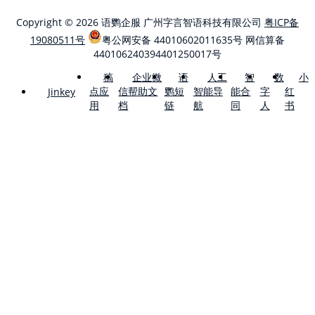
Copyright © 2026 语鹦企服 广州字言智语科技有限公司
粤ICP备
19080511号
粤公网安备 44010602011635号
网信算备
440106240394401250017号
稿
企业微
语
人工
智
数
小
点应
信帮助文
鹦短
智能导
能合
字
红
Jinkey
用
档
链
航
同
人
书