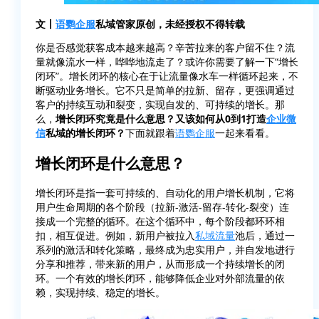
文丨
语鹦企服
私域管家原创，未经授权不得转载
你是否感觉获客成本越来越高？辛苦拉来的客户留不住？流
量就像流水一样，哗哗地流走了？或许你需要了解一下“增长
闭环”。增长闭环的核心在于让流量像水车一样循环起来，不
断驱动业务增长。它不只是简单的拉新、留存，更强调通过
客户的持续互动和裂变，实现自发的、可持续的增长。那
么，
增长闭环究竟是什么意思？又该如何从0到1打造
企业微
信
私域的增长闭环？
下面就跟着
语鹦企服
一起来看看。
增长闭环是什么意思？
增长闭环是指一套可持续的、自动化的用户增长机制，它将
用户生命周期的各个阶段（拉新-激活-留存-转化-裂变）连
接成一个完整的循环。在这个循环中，每个阶段都环环相
扣，相互促进。例如，新用户被拉入
私域流量
池后，通过一
系列的激活和转化策略，最终成为忠实用户，并自发地进行
分享和推荐，带来新的用户，从而形成一个持续增长的闭
环。一个有效的增长闭环，能够降低企业对外部流量的依
赖，实现持续、稳定的增长。