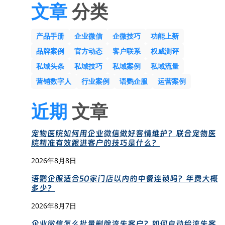
文章
分类
产品手册
企业微信
企微技巧
功能上新
品牌案例
官方动态
客户联系
权威测评
私域头条
私域技巧
私域案例
私域流量
营销数字人
行业案例
语鹦企服
运营案例
近期
文章
宠物医院如何用企业微信做好客情维护？联合宠物医
院精准有效跟进客户的技巧是什么？
2026年8月8日
语鹦企服适合50家门店以内的中餐连锁吗？年费大概
多少？
2026年8月7日
企业微信怎么批量删除流失客户？如何自动给流失客