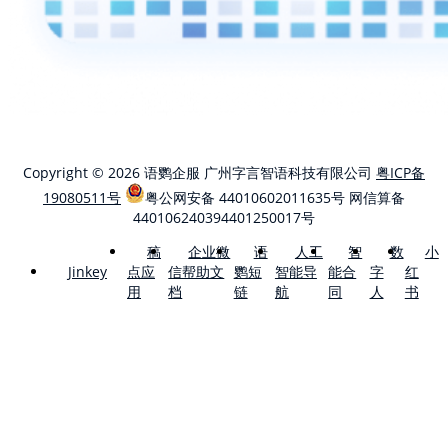
Copyright © 2026 语鹦企服 广州字言智语科技有限公司
粤ICP备
19080511号
粤公网安备 44010602011635号
网信算备
440106240394401250017号
稿
企业微
语
人工
智
数
小
点应
信帮助文
鹦短
智能导
能合
字
红
Jinkey
用
档
链
航
同
人
书