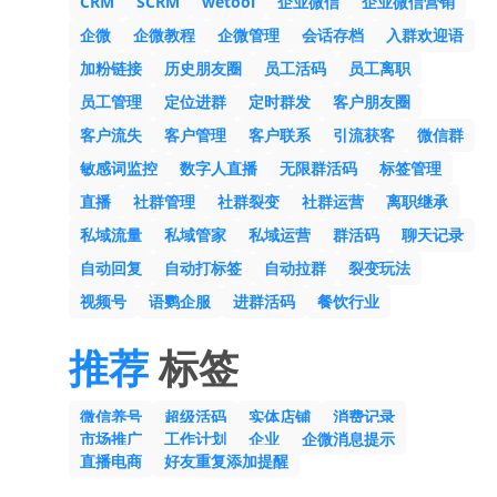
CRM
SCRM
wetool
企业微信
企业微信营销
企微
企微教程
企微管理
会话存档
入群欢迎语
加粉链接
历史朋友圈
员工活码
员工离职
员工管理
定位进群
定时群发
客户朋友圈
客户流失
客户管理
客户联系
引流获客
微信群
敏感词监控
数字人直播
无限群活码
标签管理
直播
社群管理
社群裂变
社群运营
离职继承
私域流量
私域管家
私域运营
群活码
聊天记录
自动回复
自动打标签
自动拉群
裂变玩法
视频号
语鹦企服
进群活码
餐饮行业
推荐
标签
微信养号
超级活码
实体店铺
消费记录
市场推广
工作计划
企业
企微消息提示
直播电商
好友重复添加提醒