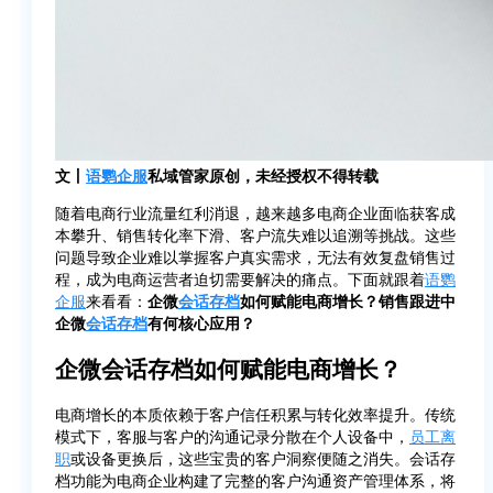
文丨
语鹦企服
私域管家原创，未经授权不得转载
随着电商行业流量红利消退，越来越多电商企业面临获客成
本攀升、销售转化率下滑、客户流失难以追溯等挑战。这些
问题导致企业难以掌握客户真实需求，无法有效复盘销售过
程，成为电商运营者迫切需要解决的痛点。下面就跟着
语鹦
企服
来看看：
企微
会话存档
如何赋能电商增长？销售跟进中
企微
会话存档
有何核心应用？
企微会话存档如何赋能电商增长？
电商增长的本质依赖于客户信任积累与转化效率提升。传统
模式下，客服与客户的沟通记录分散在个人设备中，
员工离
职
或设备更换后，这些宝贵的客户洞察便随之消失。会话存
档功能为电商企业构建了完整的客户沟通资产管理体系，将