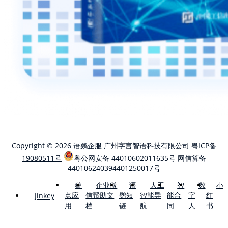
Copyright © 2026 语鹦企服 广州字言智语科技有限公司
粤ICP备
19080511号
粤公网安备 44010602011635号
网信算备
440106240394401250017号
稿
企业微
语
人工
智
数
小
点应
信帮助文
鹦短
智能导
能合
字
红
Jinkey
用
档
链
航
同
人
书