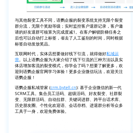
与其他裂变工具不同，语鹦企服的裂变系统支持无限个裂变
群分流，无限个奖励等级；实时监控客户退群记录，客户邀
请的好友退群可核算为完成度减1。在客户解锁阶梯任务之
后也可以自动打上标签，省去了人工鉴别的时间，同时根据
标签自动发放奖品。
互联网时代，实体店想要做好线下引流，就得做好
私域运
营
。以上语鹦企服为大家介绍了线下引流的三种方法以及实
体店增加客流的裂变模式，你学会了吗？想要了解更多，欢
迎到语鹦企服官网学习体验！更多企业微信玩法，欢迎关注
语鹦企服！
语鹦企服私域管家 (
crm.bytell.cn
): 基于企业微信的新一代
SCRM工具。集合员工活码、超级活码、好友裂变、社群裂
变、无限群活码、自动拉群、关键词进群、跨平台话术库、
历史朋友圈、个性化欢迎语、会话存档、进退群分析等众多
工具于一身，欢迎免费体验。