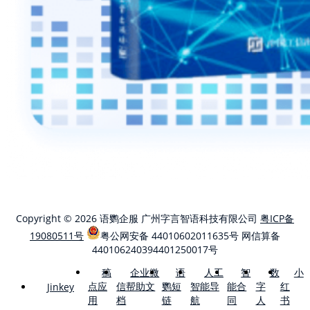
Copyright © 2026 语鹦企服 广州字言智语科技有限公司
粤ICP备
19080511号
粤公网安备 44010602011635号
网信算备
440106240394401250017号
稿
企业微
语
人工
智
数
小
点应
信帮助文
鹦短
智能导
能合
字
红
Jinkey
用
档
链
航
同
人
书