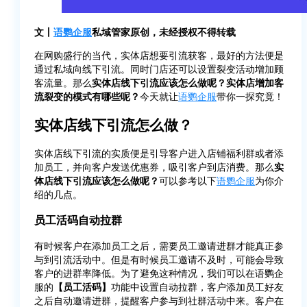
文丨
语鹦企服
私域管家原创，未经授权不得转载
在网购盛行的当代，实体店想要引流获客，最好的方法便是
通过私域向线下引流。同时门店还可以设置裂变活动增加顾
客流量。那么
实体店线下引流应该怎么做呢？实体店增加客
流裂变的模式有哪些呢？
今天就让
语鹦企服
带你一探究竟！
实体店线下引流怎么做？
实体店线下引流的实质便是引导客户进入店铺福利群或者添
加员工，并向客户发送优惠券，吸引客户到店消费。那么
实
体店线下引流应该怎么做呢？
可以参考以下
语鹦企服
为你介
绍的几点。
员工活码自动拉群
有时候客户在添加员工之后，需要员工邀请进群才能真正参
与到引流活动中。但是有时候员工邀请不及时，可能会导致
客户的进群率降低。为了避免这种情况，我们可以在语鹦企
服的
【员工活码】
功能中设置自动拉群，客户添加员工好友
之后自动邀请进群，提醒客户参与到社群活动中来。客户在