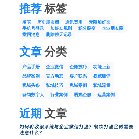
推荐
标签
填表
历史朋友圈
通讯费用
无限加好友
手机号登录
加好友规则
积分裂变
企业朋友圈
撤回消息
删除聊天记录
文章
分类
产品手册
企业微信
企微技巧
功能上新
品牌案例
官方动态
客户联系
权威测评
私域头条
私域技巧
私域案例
私域流量
营销数字人
行业案例
语鹦企服
运营案例
近期
文章
如何将收银系统与企业微信打通？餐饮打通企微需要
注意什么？