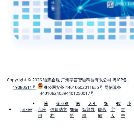
Copyright © 2026 语鹦企服 广州字言智语科技有限公司
粤ICP备
19080511号
粤公网安备 44010602011635号
网信算备
440106240394401250017号
稿
企业微
语
人工
智
数
小
点应
信帮助文
鹦短
智能导
能合
字
红
Jinkey
用
档
链
航
同
人
书