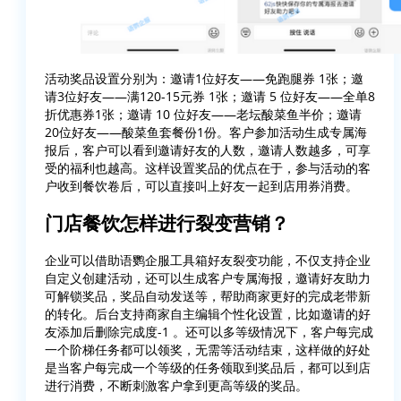
活动奖品设置分别为：邀请1位好友——免跑腿券 1张；邀
请3位好友——满120-15元券 1张；邀请 5 位好友——全单8
折优惠券1张；邀请 10 位好友——老坛酸菜鱼半价；邀请
20位好友——酸菜鱼套餐份1份。客户参加活动生成专属海
报后，客户可以看到邀请好友的人数，邀请人数越多，可享
受的福利也越高。这样设置奖品的优点在于，参与活动的客
户收到餐饮卷后，可以直接叫上好友一起到店用券消费。
门店餐饮怎样进行裂变营销？
企业可以借助语鹦企服工具箱好友裂变功能，不仅支持企业
自定义创建活动，还可以生成客户专属海报，邀请好友助力
可解锁奖品，奖品自动发送等，帮助商家更好的完成老带新
的转化。后台支持商家自主编辑个性化设置，比如邀请的好
友添加后删除完成度-1 。还可以多等级情况下，客户每完成
一个阶梯任务都可以领奖，无需等活动结束，这样做的好处
是当客户每完成一个等级的任务领取到奖品后，都可以到店
进行消费，不断刺激客户拿到更高等级的奖品。