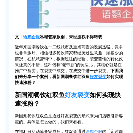
文丨
语鹦企服
私域管家原创，未经授权不得转载
近年来国潮餐饮在一二线城市及重点商圈的发展迅猛，竞争
也非常激烈。相信很多餐饮商家都经历过生意差、顾客少的
情况，在私域营销中，根据过往的经验，裂变营销的转化效
果还真的不错，这种俗称“老带新”的玩法儿，其核心就是在
推广中裂变，在裂变中成交，在成交中进一步裂变。
下面我
们来分享一个案例，看新国潮餐饮红双鱼
好友裂变
如何实现
快速涨粉？
新国潮餐饮红双鱼
好友裂变
如何实现快
速涨粉？
新国潮餐饮红双鱼是通过好友裂变的形式来为门店吸引新客
流的。具体是怎么做的，我们来看看。
在福利日活动筹备完成后，红双鱼通过
语鹦企服
的「定时群