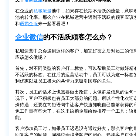
在企业的
私域流量
池中，如果存在长期不活跃的流量，意味
池的转化率。那么企业在私域运营中遇到不活跃的顾客应该
和
语鹦企服
来一起看看吧！
企业微信
的不活跃顾客怎么办？
私域运营中总会遇到这样的客户，加完好友之后对员工的信
应该怎么做呢？
首先，对不同类型的客户打上标签，可以帮助员工对做好精
不活跃的标签。在往后的运营活动中，员工可以为这一标签
利优惠以及员工极大的共情力来吸引顾客的关注。
其次，员工的话术上也需要做出改进，太像群发信息的语句
况下，客户不积极也有员工大部分的问题。所以个性化欢迎
殊待遇，还要在简短语句中让客户快速知晓自己能够获得的
免工作量有些大了，在这里语鹦企服给你推荐一个工具：语
能。
客户添加员工时，如果员工迟迟没有通过好友，那么客户的
回复客户的问题，同样也会消磨客户的耐心，影响客户对企