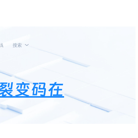
钱
搜索
裂变码在