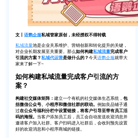
文丨
语鹦企服
私域管家原创，未经授权不得转载
私域流量
池是企业关系维护、营销创新和转化提升的关键，
对企业长期发展至关重要。那么
如何构建
私域流量
完成客户
引流的方案？
私域代运营
是做什么的？
今天
语鹦企服
就带大
家来了解一下~
如何构建私域流量完成客户引流的方
案？
构建社交媒体矩阵：
建立一个有机的社交媒体生态系统，
包
括微信公众号、小程序和微信社群的联动。
例如良品铺子通
过
在公众号福利分栏中设置链接，将客户引导至带有员工活
码的海报。
当客户添加员工后，员工会自动发送欢迎消息并
邀请客户加入社群。客户扫码进入社群后，会收到预先设置
好的欢迎消息和小程序商城的链接。