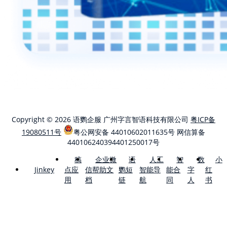
Copyright © 2026 语鹦企服 广州字言智语科技有限公司
粤ICP备
19080511号
粤公网安备 44010602011635号
网信算备
440106240394401250017号
稿
企业微
语
人工
智
数
小
点应
信帮助文
鹦短
智能导
能合
字
红
Jinkey
用
档
链
航
同
人
书