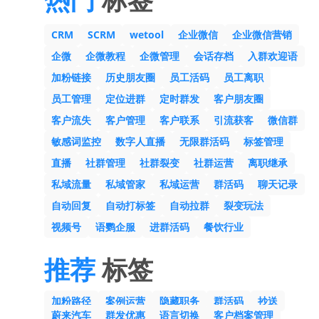
CRM
SCRM
wetool
企业微信
企业微信营销
企微
企微教程
企微管理
会话存档
入群欢迎语
加粉链接
历史朋友圈
员工活码
员工离职
员工管理
定位进群
定时群发
客户朋友圈
客户流失
客户管理
客户联系
引流获客
微信群
敏感词监控
数字人直播
无限群活码
标签管理
直播
社群管理
社群裂变
社群运营
离职继承
私域流量
私域管家
私域运营
群活码
聊天记录
自动回复
自动打标签
自动拉群
裂变玩法
视频号
语鹦企服
进群活码
餐饮行业
推荐
标签
加粉路径
案例运营
隐藏职务
群活码
抄送
蔚来汽车
群发优惠
语言切换
客户档案管理