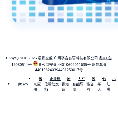
Copyright © 2026 语鹦企服 广州字言智语科技有限公司
粤ICP备
19080511号
粤公网安备 44010602011635号
网信算备
440106240394401250017号
稿
企业微
语
人工
智
数
小
点应
信帮助文
鹦短
智能导
能合
字
红
Jinkey
用
档
链
航
同
人
书