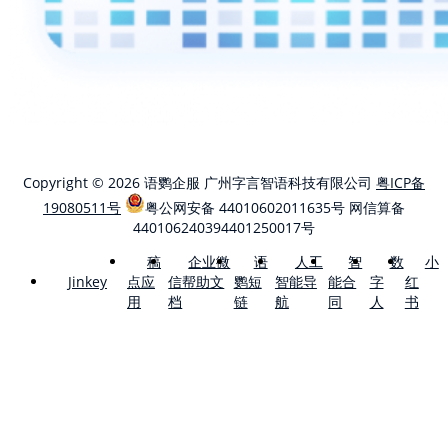
Copyright © 2026 语鹦企服 广州字言智语科技有限公司
粤ICP备
19080511号
粤公网安备 44010602011635号
网信算备
440106240394401250017号
稿
企业微
语
人工
智
数
小
点应
信帮助文
鹦短
智能导
能合
字
红
Jinkey
用
档
链
航
同
人
书