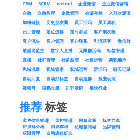
CRM
SCRM
wetool
企业微信
企业微信营销
企微
企微教程
企微管理
会话存档
入群欢迎语
加粉链接
历史朋友圈
员工活码
员工离职
员工管理
定位进群
定时群发
客户朋友圈
客户流失
客户管理
客户联系
引流获客
微信群
敏感词监控
数字人直播
无限群活码
标签管理
直播
社群管理
社群裂变
社群运营
离职继承
私域流量
私域管家
私域运营
群活码
聊天记录
自动回复
自动打标签
自动拉群
裂变玩法
视频号
语鹦企服
进群活码
餐饮行业
推荐
标签
客户信息管理
风控管理
网盘容量
标签共享
进退群分析
消息存档
私域微商城
品牌营销
权限管理
自动通过好友