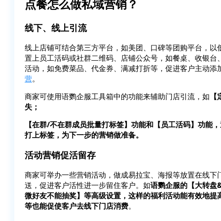
点餐怎么做私域营销？
线下、线上引流
线上店铺可结合第三方平台，如美团、口碑等团购平台，以
置上员工活码或社群二维码、店铺公众号，如餐桌、收银台
活动，如免费菜品、代金券、满减打折等，促进客户主动添
营
。
商家可使用语鹦企服工具箱中的功能来辅助门店引流，如
【
失；
【在群/不在群成员批量打标签】功能和【员工活码】功能
打上标签，为下一步的营销做准备。
活动营销促活留存
商家可举办一些营销活动，做成易拉宝、海报等放置在线下
送，促进客户活性进一步留住客户。如
语鹦企服的【大转盘
微好友不能抽奖】等高级设置，这样的福利活动能有效地提
等也能促使客户去线下门店消费
。