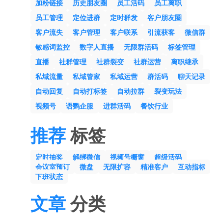
加粉链接
历史朋友圈
员工活码
员工离职
员工管理
定位进群
定时群发
客户朋友圈
客户流失
客户管理
客户联系
引流获客
微信群
敏感词监控
数字人直播
无限群活码
标签管理
直播
社群管理
社群裂变
社群运营
离职继承
私域流量
私域管家
私域运营
群活码
聊天记录
自动回复
自动打标签
自动拉群
裂变玩法
视频号
语鹦企服
进群活码
餐饮行业
推荐
标签
定时抽奖
解绑微信
视频号橱窗
超级活码
会议室预订
微盘
无限扩容
精准客户
互动指标
下班状态
文章
分类