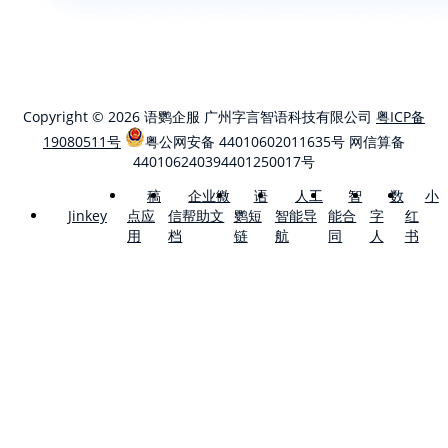
Copyright © 2026 语鹦企服 广州字言智语科技有限公司
粤ICP备
19080511号
粤公网安备 44010602011635号
网信算备
440106240394401250017号
稿
企业微
语
人工
智
数
小
点应
信帮助文
鹦短
智能导
能合
字
红
Jinkey
用
档
链
航
同
人
书