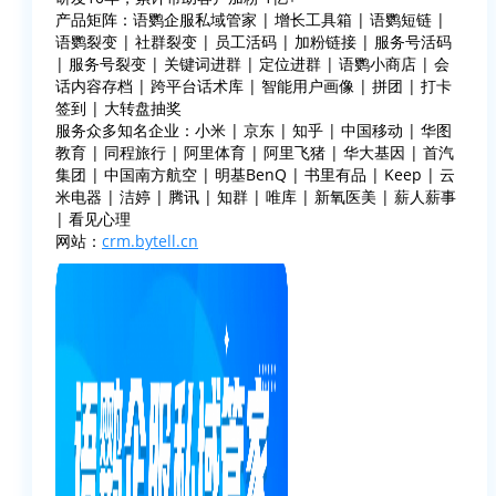
产品矩阵：语鹦企服私域管家 | 增长工具箱 | 语鹦短链 |
语鹦裂变 | 社群裂变 | 员工活码 | 加粉链接 | 服务号活码
| 服务号裂变 | 关键词进群 | 定位进群 | 语鹦小商店 | 会
话内容存档 | 跨平台话术库 | 智能用户画像 | 拼团 | 打卡
签到 | 大转盘抽奖
服务众多知名企业：小米 | 京东 | 知乎 | 中国移动 | 华图
教育 | 同程旅行 | 阿里体育 | 阿里飞猪 | 华大基因 | 首汽
集团 | 中国南方航空 | 明基BenQ | 书里有品 | Keep | 云
米电器 | 洁婷 | 腾讯 | 知群 | 唯库 | 新氧医美 | 薪人薪事
| 看见心理
网站：
crm.bytell.cn