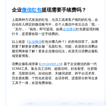
企业
微信红包
提现需要手续费吗？
上面两种方式发送的红包，当员工或者客户领到的红包，会
自动存入绑定的微信账号中，在个人微信中依次点击「我」-
「支付」-「钱包」即可提现。如果
企业微信
红包要提现到银
行卡，是需要收取一定手续费的。
以上就是《
企业微信
红包分哪几种？》的所有回答了。如果
想要了解更多语鹦企服「见面红包」功能，欢迎前往语鹦企
服官网体验了解！更多企业微信玩法，欢迎关注语鹦企服私
域管家博客。
语鹦企服私域管家 (
crm.bytell.cn
): 基于企业微信的新一代
SCRM工具。集合员工活码、超级活码、好友裂变、社群裂
变、无限群活码、自动拉群、关键词进群、跨平台话术库、
历史朋友圈、个性化欢迎语、会话存档、进退群分析等众多
工具于一身，欢迎免费体验。