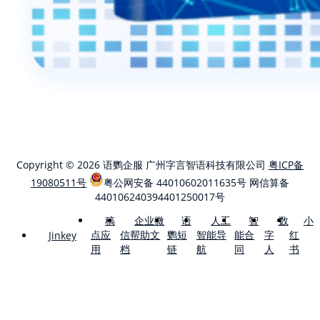
Copyright © 2026 语鹦企服 广州字言智语科技有限公司
粤ICP备
19080511号
粤公网安备 44010602011635号
网信算备
440106240394401250017号
稿
企业微
语
人工
智
数
小
点应
信帮助文
鹦短
智能导
能合
字
红
Jinkey
用
档
链
航
同
人
书