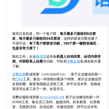
值得注意的是，同一个客户群，
每天最多只能收到5次群
发，每月最多只能收到34次群发
，这样的群发次数也够了。
不得不说，
有了客户群群发功能，100个群一键群发搞定，
也是非常方便了！
除此之外，企业
微信群
还具备
机器人自动回复、会话内容存
档、外部联系人拉黑
等功能，可联系
语鹦企服
私域管家开通
了解。
语鹦企服
私域管家（crm.bytell.cn）：基于企业微信的新一
代
CRM
工具。集合一码智能分配多个销售、展示企业微信历
史朋友圈、裂变海报验证进群工具、跨平台话术库、智能欢
迎语等众多工具于一身。欢迎关注。
语鹦企服私域管家 (
crm.bytell.cn
): 基于企业微信的新一代
SCRM工具。集合员工活码、超级活码、好友裂变、社群裂
变、无限群活码、自动拉群、关键词进群、跨平台话术库、