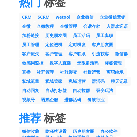
热门
标签
CRM
SCRM
wetool
企业微信
企业微信营销
企微
企微教程
企微管理
会话存档
入群欢迎语
加粉链接
历史朋友圈
员工活码
员工离职
员工管理
定位进群
定时群发
客户朋友圈
客户流失
客户管理
客户联系
引流获客
微信群
敏感词监控
数字人直播
无限群活码
标签管理
直播
社群管理
社群裂变
社群运营
离职继承
私域流量
私域管家
私域运营
群活码
聊天记录
自动回复
自动打标签
自动拉群
裂变玩法
视频号
语鹦企服
进群活码
餐饮行业
推荐
标签
微信收藏
防骚扰设置
历史朋友圈
办公软件