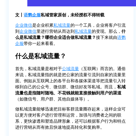
文丨
语鹦企服
私域管家原创，未经授权不得转载
企业微信
是企业积累
私域流量
的一个工具，企业将客户引流
到
企业微信
里进行营销从而达到
私域流量
的变现。那么，
什
么是私域流量？哪些企业适合做私域流量？
接下来就由
语鹦
企服
带你一起来看看。
什么是私域流量？
首先，私域流量是相对于
公域流量
（互联网）而言的。通俗
来说，私域流量指的就是把公家的流量引流到自家的流量里
面。例如从互联网上的各平台和各媒体渠道等把流量引入转
移到自己的公众号、微信群、微信好友等私域。而且，
私域
流量也是指随时随地、不花钱就能直接接触到用户的渠道
（如微信号、用户群、其他自媒体等）。
做私域流量能够迅速把目标客群流量圈存起来，这样企业可
以更方便对客户进行管理和运营，加强与消费者之间的联
系，更快渗透和塑造品牌形象，还可以根据客户行为和特点
进行营销从而有效且快速地提高转化和复购率。