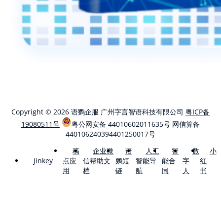
Copyright © 2026 语鹦企服 广州字言智语科技有限公司
粤ICP备
19080511号
粤公网安备 44010602011635号
网信算备
440106240394401250017号
稿
企业微
语
人工
智
数
小
点应
信帮助文
鹦短
智能导
能合
字
红
Jinkey
用
档
链
航
同
人
书