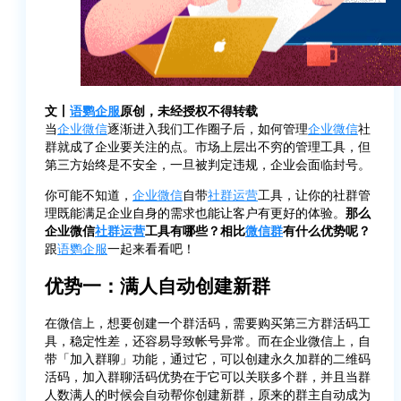
文丨
语鹦企服
原创，未经授权不得转载
当
企业微信
逐渐进入我们工作圈子后，如何管理
企业微信
社
群就成了企业要关注的点。市场上层出不穷的管理工具，但
第三方始终是不安全，一旦被判定违规，企业会面临封号。
你可能不知道，
企业微信
自带
社群运营
工具，让你的社群管
理既能满足企业自身的需求也能让客户有更好的体验。
那么
企业微信
社群运营
工具有哪些？相比
微信群
有什么优势呢？
跟
语鹦企服
一起来看看吧！
优势一：满人自动创建新群
在微信上，想要创建一个群活码，需要购买第三方群活码工
具，稳定性差，还容易导致帐号异常。而在企业微信上，自
带「加入群聊」功能，通过它，可以创建永久加群的二维码
活码，加入群聊活码优势在于它可以关联多个群，并且当群
人数满人的时候会自动帮你创建新群，原来的群主自动成为