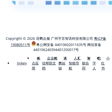
Copyright © 2026 语鹦企服 广州字言智语科技有限公司
粤ICP备
19080511号
粤公网安备 44010602011635号
网信算备
440106240394401250017号
稿
企业微
语
人工
智
数
小
点应
信帮助文
鹦短
智能导
能合
字
红
Jinkey
用
档
链
航
同
人
书