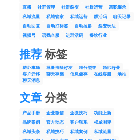
直播
社群管理
社群裂变
社群运营
离职继承
私域流量
私域管家
私域运营
群活码
聊天记录
自动回复
自动打标签
自动拉群
裂变玩法
视频号
语鹦企服
进群活码
餐饮行业
推荐
标签
待办事项
批量清除好友
积分裂变
婚纱行业
客户迁移
聊天存档
信息储存
在线客服
地推
聊天消息
文章
分类
产品手册
企业微信
企微技巧
功能上新
品牌案例
官方动态
客户联系
权威测评
私域头条
私域技巧
私域案例
私域流量