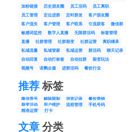
加粉链接
历史朋友圈
员工活码
员工离职
员工管理
定位进群
定时群发
客户朋友圈
客户流失
客户管理
客户联系
引流获客
微信群
敏感词监控
数字人直播
无限群活码
标签管理
直播
社群管理
社群裂变
社群运营
离职继承
私域流量
私域管家
私域运营
群活码
聊天记录
自动回复
自动打标签
自动拉群
裂变玩法
视频号
语鹦企服
进群活码
餐饮行业
推荐
标签
微信养号
解除限制
浏览记录
餐饮营销
裂变活动
用户维护
流程管理
手机号码
精准运营‘
打卡
文章
分类