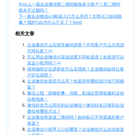
Prev
上一篇
企业微信群二维码能加多少客户？群二维码
能永不过期吗？
下一篇
企业微信4.0邮箱入口怎么关闭？文档入口如何隐
藏？我的Tab为什么不见了？
Next
相关文章
企业微信怎么实现关键词进群？不同客户怎么分流进
不同社群？￼
怎么用企业微信分渠道设置不同欢迎语？欢迎语可以
发送小程序吗？￼
瑞幸咖啡定位进群是怎么实现的？企业微信如何让客
户定位进群？
企业微信欢迎语怎么写？欢迎语有哪些设计技巧和模
版？
微信上线「群聊折叠」功能，私域运营请收藏好这份
自救指南！
微信好友怎么同步到企业微信？微信好友迁移到企业
微信有哪些方法？
企业微信有渠道二维码吗？如何标记不同渠道的客户
来源？
企业微信小程序入口在哪里？企业微信怎么自动发送