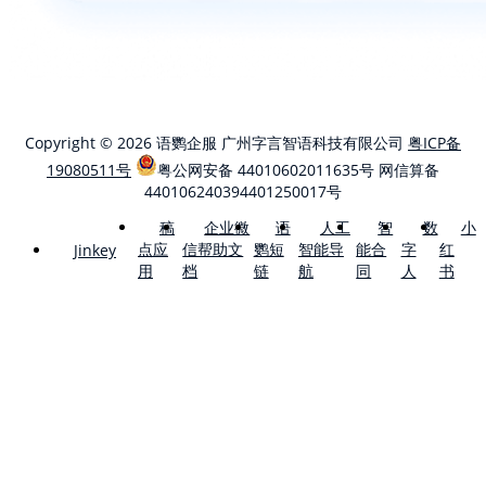
Copyright © 2026 语鹦企服 广州字言智语科技有限公司
粤ICP备
19080511号
粤公网安备 44010602011635号
网信算备
440106240394401250017号
稿
企业微
语
人工
智
数
小
点应
信帮助文
鹦短
智能导
能合
字
红
Jinkey
用
档
链
航
同
人
书