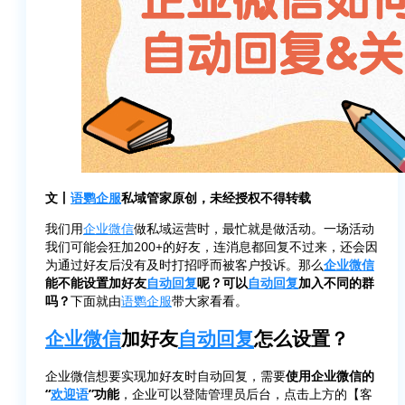
文丨
语鹦企服
私域管家原创，未经授权不得转载
我们用
企业微信
做私域运营时，最忙就是做活动。一场活动
我们可能会狂加200+的好友，连消息都回复不过来，还会因
为通过好友后没有及时打招呼而被客户投诉。那么
企业微信
能不能设置加好友
自动回复
呢？可以
自动回复
加入不同的群
吗？
下面就由
语鹦企服
带大家看看。
企业微信
加好友
自动回复
怎么设置？
企业微信想要实现加好友时自动回复，需要
使用企业微信的
“
欢迎语
”功能
，企业可以登陆管理员后台，点击上方的【客