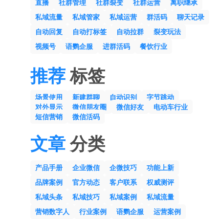
直播
社群管理
社群裂变
社群运营
离职继承
私域流量
私域管家
私域运营
群活码
聊天记录
自动回复
自动打标签
自动拉群
裂变玩法
视频号
语鹦企服
进群活码
餐饮行业
推荐
标签
场景使用
新建群聊
自动识别
字节跳动
对外显示
微信朋友圈
微信好友
电动车行业
短信营销
微信活码
文章
分类
产品手册
企业微信
企微技巧
功能上新
品牌案例
官方动态
客户联系
权威测评
私域头条
私域技巧
私域案例
私域流量
营销数字人
行业案例
语鹦企服
运营案例