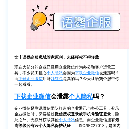
文丨语鹦企服私域管家原创，未经授权不得转载
现在大部分的企业已经用企业微信作为办公和客户运营工
具，不少员工担心
个人隐私
会因为
下载企业微信
被泄露吗？
而
下载企业微信
后能
领红包
是真的吗？今天让语鹦企服带你
一起看看。
下载企业微信
会泄露
个人隐私
吗？
企业微信是腾讯微信团队打造的企业通讯与办公工具，登录
企业微信时，需要通过
微信授权登录或手机号验证登录
，除
此之外并无额外获取其他
个人隐私
信息。而企业微信拥有
最
高等级公有云个人隐私保护认证
——ISO/IEC27018，是国内