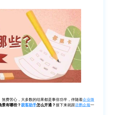
、煞费苦心，大多数的结果都是事倍功半，伴随着
企业微
场景有哪些？
获客助手
怎么开通？
接下来就跟
语鹦企服
一