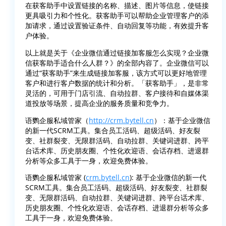
在获客助手中设置链接的名称、描述、图片等信息，使链接
更具吸引力和个性化。获客助手可以帮助企业管理客户的添
加请求，通过设置验证条件、自动回复等功能，有效提升客
户体验。
以上就是关于《企业微信通过链接加客服怎么实现？企业微
信获客助手适合什么人群？》的全部内容了。企业微信可以
通过“获客助手”来生成链接加客服，该方式可以更好地管理
客户和进行客户数据的统计和分析。「获客助手」，是非常
灵活的，可用于门店引流、自动拉群、客户接待和自媒体渠
道投放等场景，提高企业的服务质量和竞争力。
语鹦企服私域管家（
http://crm.bytell.cn
）：基于企业微信
的新一代SCRM工具。集合员工活码、超级活码、好友裂
变、社群裂变、无限群活码、自动拉群、关键词进群、跨平
台话术库、历史朋友圈、个性化欢迎语、会话存档、进退群
分析等众多工具于一身，欢迎免费体验。
语鹦企服私域管家 (
crm.bytell.cn
): 基于企业微信的新一代
SCRM工具。集合员工活码、超级活码、好友裂变、社群裂
变、无限群活码、自动拉群、关键词进群、跨平台话术库、
历史朋友圈、个性化欢迎语、会话存档、进退群分析等众多
工具于一身，欢迎免费体验。