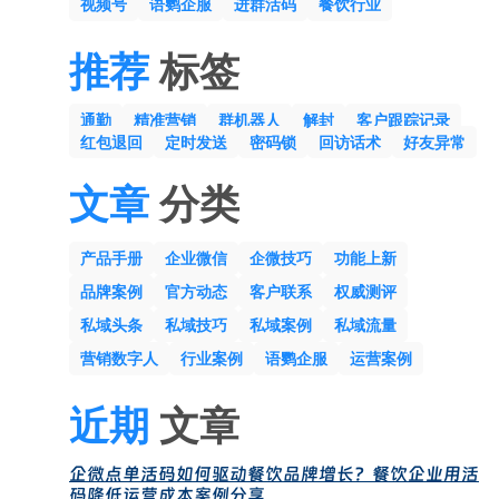
视频号
语鹦企服
进群活码
餐饮行业
推荐
标签
通勤
精准营销
群机器人
解封
客户跟踪记录
红包退回
定时发送
密码锁
回访话术
好友异常
文章
分类
产品手册
企业微信
企微技巧
功能上新
品牌案例
官方动态
客户联系
权威测评
私域头条
私域技巧
私域案例
私域流量
营销数字人
行业案例
语鹦企服
运营案例
近期
文章
企微点单活码如何驱动餐饮品牌增长？餐饮企业用活
码降低运营成本案例分享