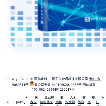
Copyright © 2026 语鹦企服 广州字言智语科技有限公司
粤ICP备
19080511号
粤公网安备 44010602011635号
网信算备
440106240394401250017号
稿
企业微
语
人工
智
数
小
点应
信帮助文
鹦短
智能导
能合
字
红
Jinkey