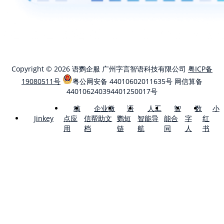
Copyright © 2026 语鹦企服 广州字言智语科技有限公司
粤ICP备
19080511号
粤公网安备 44010602011635号
网信算备
440106240394401250017号
稿
企业微
语
人工
智
数
小
点应
信帮助文
鹦短
智能导
能合
字
红
Jinkey
用
档
链
航
同
人
书