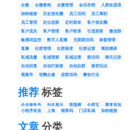
企微
企微教程
企微管理
会话存档
入群欢迎语
加粉链接
历史朋友圈
员工活码
员工离职
员工管理
定位进群
定时群发
客户朋友圈
客户流失
客户管理
客户联系
引流获客
微信群
敏感词监控
数字人直播
无限群活码
标签管理
直播
社群管理
社群裂变
社群运营
离职继承
私域流量
私域管家
私域运营
群活码
聊天记录
自动回复
自动打标签
自动拉群
裂变玩法
视频号
语鹦企服
进群活码
餐饮行业
推荐
标签
企业服务号
别名展示
蔻蔻椰
企群宝
重复添加
小程序发送
上海
锁客码
门店私域
加粉链接
文章
分类