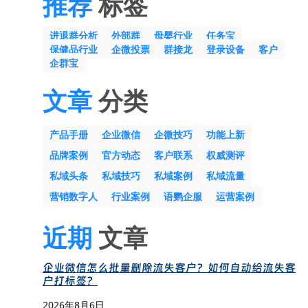
推荐
标签
进退群分析
外部群
母婴行业
任务宝
保健品行业
企微投票
群接龙
登录设备
客户
企群宝
文章
分类
产品手册
企业微信
企微技巧
功能上新
品牌案例
官方动态
客户联系
权威测评
私域头条
私域技巧
私域案例
私域流量
营销数字人
行业案例
语鹦企服
运营案例
近期
文章
企业微信怎么批量删除流失客户？如何自动给流失客
户打标签？
2026年8月6日