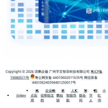
Copyright © 2026 语鹦企服 广州字言智语科技有限公司
粤ICP备
19080511号
粤公网安备 44010602011635号
网信算备
440106240394401250017号
稿
企业微
语
人工
智
数
小
点应
信帮助文
鹦短
智能导
能合
字
红
Jinkey
用
档
链
航
同
人
书