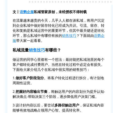
文丨
语鹦企服
私域管家原创，未经授权不得转载
在流量越来越贵的今天，几乎人人都在谈私域，将用户沉淀
到企业私域中做好留存转化已经成为共识。引流、留存、转
化和复购是私域运营中的重要环节，但其中最关键还是转化
环节，那么私域中有哪些有效的
销售技巧
？下面就由
语鹦企
服
带大家一起看看。
私域流量
销售技巧
有哪些？
做运营的同学心里都有一个想法：最好能把私域池里的每个
客户都转化成付费用户。当然在转化过程中必定会有损失。
下面给大家介绍几个在私域中很实用的销售技巧：
1.
做好客户阶段划分
。将客户转化过程进行拆分，有计划地
周期性运营。
2.
把握好内容输出节奏
，将触达用户的内容划分为提升认知-
解决痛点-帮助决策三个阶段，逐步降低用户决策门槛。
3.设计好内容以后，要尝试
多路径触达用户
，保证私域内容
能够有效地战略占领用户心智。提高转化率。