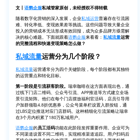
文丨
语鹦企服
私域管家原创，未经授权不得转载
随着数字化营销的深入发展，企业
私域运营
普遍存在引流困
难、转化率低、变现效果差等挑战。这些问题导致大量企业
投入的营销成本无法形成有效回报，成为众多品牌方亟需解
决的核心难题。下面就跟着
语鹦企服
来看看：
私域流量
运营
的完整流程和快速变现策略怎么做？
私域流量
运营分为几个阶段？
私域流量
运营通常分为四个关键阶段，每个阶段都有其独特
的运营重点和转化目标。
第一阶段是引流获客阶段
。
瑞幸咖啡在这方面表现出色，通
过线下门店二维码、公众号引流、APP推送等方式建立全场
景引流矩阵。他们在每个门店摆放福利官活码，店员引导用
户加群领取4.8折优惠券，公众号菜单栏设置入群按钮，通
过LBS定位推送对应门店群码。这种精细化引流策略让瑞幸
在3个月内积累了180万私域用户。
语鹦企服
的
员工活码
功能在此阶段发挥重要作用。企业可为
不同渠道设置不同二维码，实现精准渠道追踪。用户扫码后