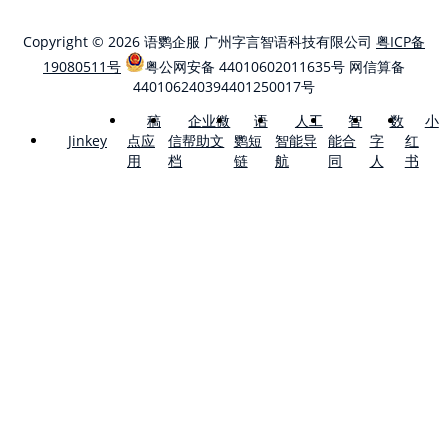
Copyright © 2026 语鹦企服 广州字言智语科技有限公司
粤ICP备
19080511号
粤公网安备 44010602011635号
网信算备
440106240394401250017号
稿
企业微
语
人工
智
数
小
点应
信帮助文
鹦短
智能导
能合
字
红
Jinkey
用
档
链
航
同
人
书