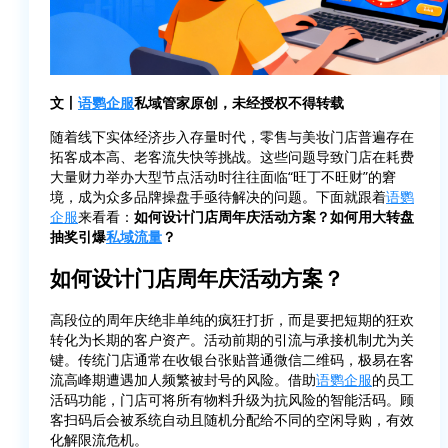
文丨
语鹦企服
私域管家原创，未经授权不得转载
随着线下实体经济步入存量时代，零售与美妆门店普遍存在
拓客成本高、老客流失快等挑战。这些问题导致门店在耗费
大量财力举办大型节点活动时往往面临“旺丁不旺财”的窘
境，成为众多品牌操盘手亟待解决的问题。下面就跟着
语鹦
企服
来看看：
如何设计门店周年庆活动方案？如何用大转盘
抽奖引爆
私域流量
？
如何设计门店周年庆活动方案？
高段位的周年庆绝非单纯的疯狂打折，而是要把短期的狂欢
转化为长期的客户资产。活动前期的引流与承接机制尤为关
键。传统门店通常在收银台张贴普通微信二维码，极易在客
流高峰期遭遇加人频繁被封号的风险。借助
语鹦企服
的员工
活码功能，门店可将所有物料升级为抗风险的智能活码。顾
客扫码后会被系统自动且随机分配给不同的空闲导购，有效
化解限流危机。