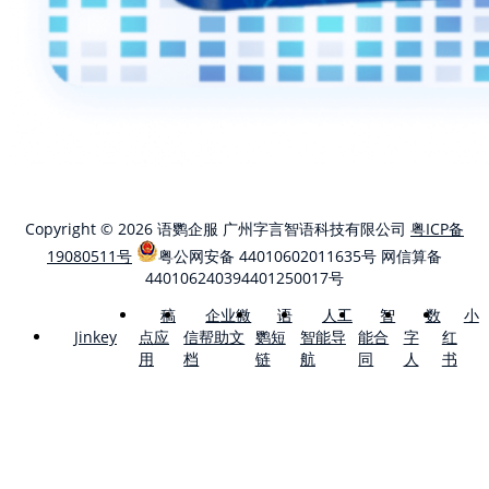
Copyright © 2026 语鹦企服 广州字言智语科技有限公司
粤ICP备
19080511号
粤公网安备 44010602011635号
网信算备
440106240394401250017号
稿
企业微
语
人工
智
数
小
点应
信帮助文
鹦短
智能导
能合
字
红
Jinkey
用
档
链
航
同
人
书