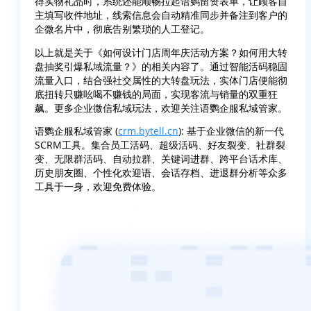
得实物礼品时，系统还能顺畅拉起语鹦留资表单，让顾客自
主填写收件地址，线索信息会自动精准同步并备注到客户的
企微名片中，彻底告别繁琐的人工登记。
以上就是关于《如何设计门店周年庆活动方案？如何用大转
盘抽奖引爆私域流量？》的相关内容了。通过智能活码稳固
流量入口，结合强社交属性的大转盘玩法，实体门店便能彻
底扭转只赚吆喝不赚钱的局面，实现客流与销量的双重狂
飙。更多企业微信私域玩法，欢迎关注语鹦企服私域管家。
语鹦企服私域管家 (
crm.bytell.cn
): 基于企业微信的新一代
SCRM工具。集合员工活码、超级活码、好友裂变、社群裂
变、无限群活码、自动拉群、关键词进群、跨平台话术库、
历史朋友圈、个性化欢迎语、会话存档、进退群分析等众多
工具于一身，欢迎免费体验。