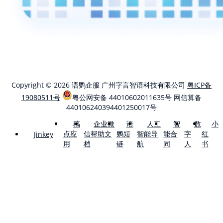
Copyright © 2026 语鹦企服 广州字言智语科技有限公司
粤ICP备
19080511号
粤公网安备 44010602011635号
网信算备
440106240394401250017号
稿
企业微
语
人工
智
数
小
点应
信帮助文
鹦短
智能导
能合
字
红
Jinkey
用
档
链
航
同
人
书