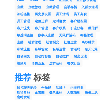
企微
企微教程
企微管理
会话存档
入群欢迎语
加粉链接
历史朋友圈
员工活码
员工离职
员工管理
定位进群
定时群发
客户朋友圈
客户流失
客户管理
客户联系
引流获客
微信群
敏感词监控
数字人直播
无限群活码
标签管理
直播
社群管理
社群裂变
社群运营
离职继承
私域流量
私域管家
私域运营
群活码
聊天记录
自动回复
自动打标签
自动拉群
裂变玩法
视频号
语鹦企服
进群活码
餐饮行业
推荐
标签
监控聊天记录
全员群
私域IP
内衣行业
恰恰食品
企友圈
登录密码
人数限制
裂变工具
定时发送