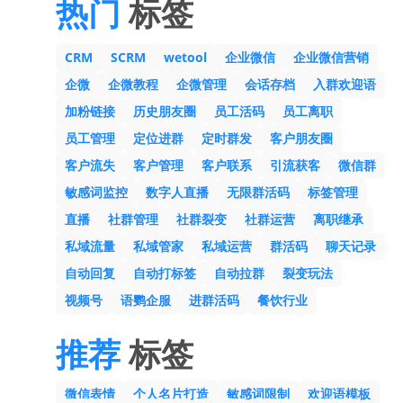
热门
标签
CRM
SCRM
wetool
企业微信
企业微信营销
企微
企微教程
企微管理
会话存档
入群欢迎语
加粉链接
历史朋友圈
员工活码
员工离职
员工管理
定位进群
定时群发
客户朋友圈
客户流失
客户管理
客户联系
引流获客
微信群
敏感词监控
数字人直播
无限群活码
标签管理
直播
社群管理
社群裂变
社群运营
离职继承
私域流量
私域管家
私域运营
群活码
聊天记录
自动回复
自动打标签
自动拉群
裂变玩法
视频号
语鹦企服
进群活码
餐饮行业
推荐
标签
微信表情
个人名片打造
敏感词限制
欢迎语模板