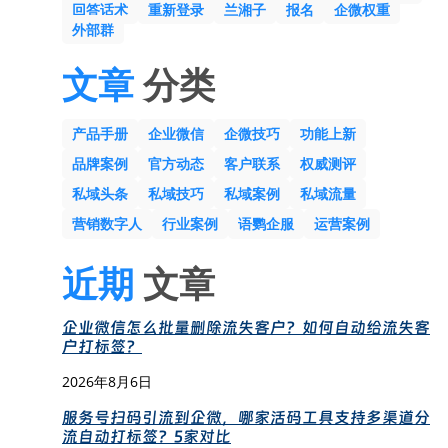
回答话术
重新登录
兰湘子
报名
企微权重
外部群
文章
分类
产品手册
企业微信
企微技巧
功能上新
品牌案例
官方动态
客户联系
权威测评
私域头条
私域技巧
私域案例
私域流量
营销数字人
行业案例
语鹦企服
运营案例
近期
文章
企业微信怎么批量删除流失客户？如何自动给流失客
户打标签？
2026年8月6日
服务号扫码引流到企微，哪家活码工具支持多渠道分
流自动打标签？5家对比