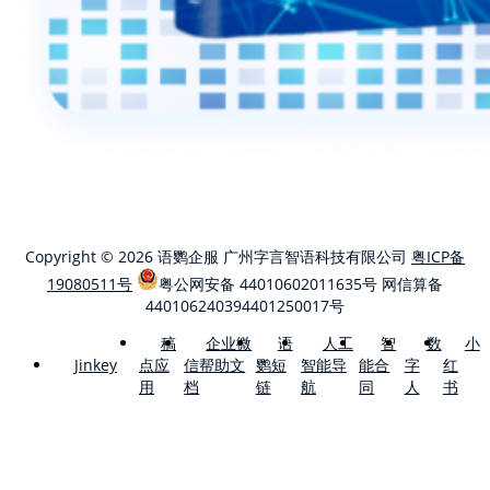
Copyright © 2026 语鹦企服 广州字言智语科技有限公司
粤ICP备
19080511号
粤公网安备 44010602011635号
网信算备
440106240394401250017号
稿
企业微
语
人工
智
数
小
点应
信帮助文
鹦短
智能导
能合
字
红
Jinkey
用
档
链
航
同
人
书