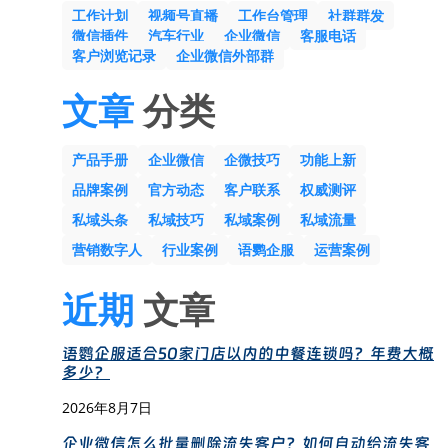
工作计划
视频号直播
工作台管理
社群群发
微信插件
汽车行业
企业微信
客服电话
客户浏览记录
企业微信外部群
文章
分类
产品手册
企业微信
企微技巧
功能上新
品牌案例
官方动态
客户联系
权威测评
私域头条
私域技巧
私域案例
私域流量
营销数字人
行业案例
语鹦企服
运营案例
近期
文章
语鹦企服适合50家门店以内的中餐连锁吗？年费大概
多少？
2026年8月7日
企业微信怎么批量删除流失客户？如何自动给流失客