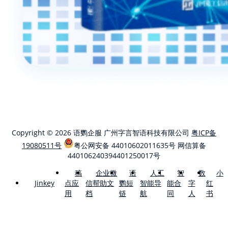
Copyright © 2026 语鹦企服 广州字言智语科技有限公司
粤ICP备
19080511号
粤公网安备 44010602011635号
网信算备
440106240394401250017号
稿
企业微
语
人工
智
数
小
点应
信帮助文
鹦短
智能导
能合
字
红
Jinkey
用
档
链
航
同
人
书