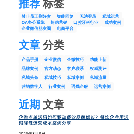
推荐
标签
禁止员工删好友
智能回复
无法登录
私域运营
OA办公系统
短信营销
口腔牙科行业
成功案例
企业微信朋友圈
电商平台
文章
分类
产品手册
企业微信
企微技巧
功能上新
品牌案例
官方动态
客户联系
权威测评
私域头条
私域技巧
私域案例
私域流量
营销数字人
行业案例
语鹦企服
运营案例
近期
文章
企微点单活码如何驱动餐饮品牌增长？餐饮企业用活
码降低运营成本案例分享
2026年8月9日