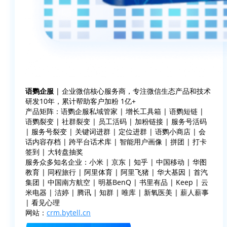
语鹦企服
| 企业微信核心服务商，专注微信生态产品和技术
研发10年，累计帮助客户加粉 1亿+
产品矩阵：语鹦企服私域管家 | 增长工具箱 | 语鹦短链 |
语鹦裂变 | 社群裂变 | 员工活码 | 加粉链接 | 服务号活码
| 服务号裂变 | 关键词进群 | 定位进群 | 语鹦小商店 | 会
话内容存档 | 跨平台话术库 | 智能用户画像 | 拼团 | 打卡
签到 | 大转盘抽奖
服务众多知名企业：小米 | 京东 | 知乎 | 中国移动 | 华图
教育 | 同程旅行 | 阿里体育 | 阿里飞猪 | 华大基因 | 首汽
集团 | 中国南方航空 | 明基BenQ | 书里有品 | Keep | 云
米电器 | 洁婷 | 腾讯 | 知群 | 唯库 | 新氧医美 | 薪人薪事
| 看见心理
网站：
crm.bytell.cn