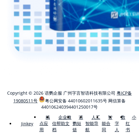
Copyright © 2026 语鹦企服 广州字言智语科技有限公司
粤ICP备
19080511号
粤公网安备 44010602011635号
网信算备
440106240394401250017号
稿
企业微
语
人工
智
数
小
点应
信帮助文
鹦短
智能导
能合
字
红
Jinkey
用
档
链
航
同
人
书