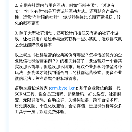
2. 定期在社群内与用户互动，例如“问答有奖”、“讨论有
奖”、“打卡有奖”都是可尝试的互动方式。还可结合产品特
性，运营“有时限的社群”，短期群往往比长期群更活跃，转
化的概率更高
3. 除了大型社群活动，还可设计门槛低又有趣的社群小游
戏，让社群用户通过参与游戏获得一些小奖励，活跃群气氛
之余还能降低退群率
以上就是《社群运营的经典案例有哪些？怎样借鉴优秀的企
业微信社群运营案例？》的相关解答了，要运营好一个群其
实没那么简单，但也没那么困难。建议企业多学习借鉴各种
玩法，多尝试才能找到适合自己的社群运营模式。更多企业
微信玩法，关注语鹦企服私域管家。
语鹦企服私域管家 (
crm.bytell.cn
): 基于企业微信的新一代
SCRM工具。集合员工活码、超级活码、好友裂变、社群裂
变、无限群活码、自动拉群、关键词进群、跨平台话术库、
历史朋友圈、个性化欢迎语、会话存档、进退群分析等众多
工具于一身，欢迎免费体验。