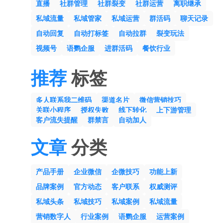
直播
社群管理
社群裂变
社群运营
离职继承
私域流量
私域管家
私域运营
群活码
聊天记录
自动回复
自动打标签
自动拉群
裂变玩法
视频号
语鹦企服
进群活码
餐饮行业
推荐
标签
多人联系我二维码
渠道名片
微信营销技巧
关联小程序
授权失败
线下转化
上下游管理
客户流失提醒
群禁言
自动加人
文章
分类
产品手册
企业微信
企微技巧
功能上新
品牌案例
官方动态
客户联系
权威测评
私域头条
私域技巧
私域案例
私域流量
营销数字人
行业案例
语鹦企服
运营案例