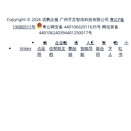
Copyright © 2026 语鹦企服 广州字言智语科技有限公司
粤ICP备
19080511号
粤公网安备 44010602011635号
网信算备
440106240394401250017号
稿
企业微
语
人工
智
数
小
点应
信帮助文
鹦短
智能导
能合
字
红
Jinkey
用
档
链
航
同
人
书