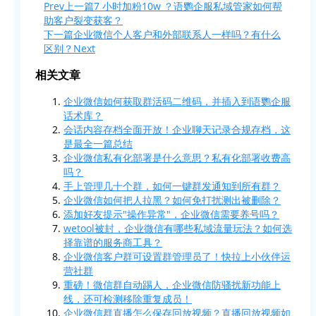
Prev
上一篇
7 小时加粉10w ？语鹦企服私域管家如何帮
助客户裂变获客？
下一篇
企业微信个人客户和外部联系人一样吗？有什么
区别？
Next
相关文章
企业微信如何获取群活码二维码，并插入到语鹦企服
话术库？
会话内容存档全面开放！企业聊天记录合规存档，这
是最全一篇总结
企业微信私有化部署是什么意思？私有化部署收费高
吗？
手上管理几十个群，如何一键群发通知到所有群？
企业微信如何把人拉黑？如何免打扰测出被删除？
添加好友提示"操作异常"，企业微信需要养号吗？
wetool被封，企业微信有哪些私域流量玩法？如何选
择靠谱的服务商工具？
企业微信客户群可设置群管理员了！快拉上小伙伴运
营社群
重磅！微信群自动踢人，企业微信防骚扰新功能上
线，还可检测移除重复成员！
企业微信群直播怎么保存回放视频？直播回放视频如