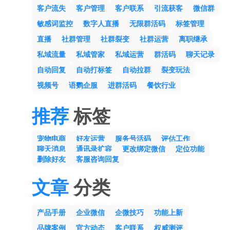
客户流失
客户管理
客户联系
引流获客
微信群
敏感词监控
数字人直播
无限群活码
标签管理
直播
社群管理
社群裂变
社群运营
离职继承
私域流量
私域管家
私域运营
群活码
聊天记录
自动回复
自动打标签
自动拉群
裂变玩法
视频号
语鹦企服
进群活码
餐饮行业
推荐
标签
宠物电商
好友运营
服务号活码
评估工作
聊天消息
通讯录扩容
更改绑定微信
定位功能
删除好友
客服咨询回复
文章
分类
产品手册
企业微信
企微技巧
功能上新
品牌案例
官方动态
客户联系
权威测评