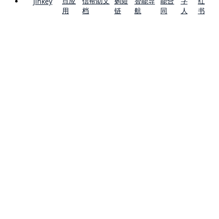
点应
信帮助文
鹦短
智能导
能合
字
红
Jinkey
用
档
链
航
同
人
书