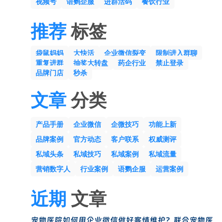
视频号
语鹦企服
进群活码
餐饮行业
推荐
标签
袋鼠妈妈
大快活
企业微信裂变
限制进入群聊
重复进群
抽奖大转盘
药企行业
禁止登录
品牌门店
秒杀
文章
分类
产品手册
企业微信
企微技巧
功能上新
品牌案例
官方动态
客户联系
权威测评
私域头条
私域技巧
私域案例
私域流量
营销数字人
行业案例
语鹦企服
运营案例
近期
文章
宠物医院如何用企业微信做好客情维护？联合宠物医