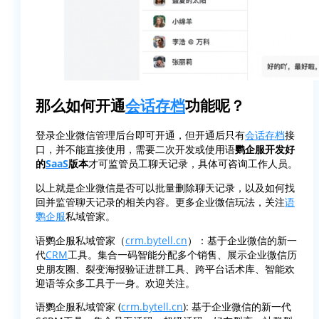
那么
如何开通
会话存档
功能呢？
登录企业微信管理后台即可开通，但开通后只有
会话存档
接
口，并不能直接使用，需要二次开发或使用语
鹦企服开发好
的
SaaS
版本
才可监管员工聊天记录，具体可咨询工作人员。
以上就是企业微信是否可以批量删除聊天记录，以及如何找
回并监管聊天记录的相关内容。更多企业微信玩法，关注
语
鹦企服
私域管家。
语鹦企服私域管家（
crm.bytell.cn
）：基于企业微信的新一
代
CRM
工具。集合一码智能分配多个销售、展示企业微信历
史朋友圈、裂变海报验证进群工具、跨平台话术库、智能欢
迎语等众多工具于一身。欢迎关注。
语鹦企服私域管家 (
crm.bytell.cn
): 基于企业微信的新一代