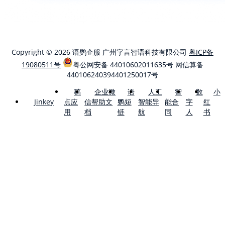
Copyright © 2026 语鹦企服 广州字言智语科技有限公司
粤ICP备
19080511号
粤公网安备 44010602011635号
网信算备
440106240394401250017号
稿
企业微
语
人工
智
数
小
点应
信帮助文
鹦短
智能导
能合
字
红
Jinkey
用
档
链
航
同
人
书