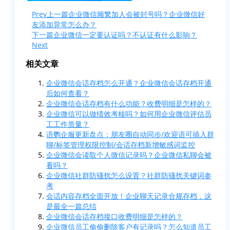
Prev
上一篇
企业微信频繁加人会被封号吗？企业微信好
友添加异常怎么办？
下一篇
企业微信一定要认证吗？不认证有什么影响？
Next
相关文章
企业微信会话存档怎么开通？企业微信会话存档开通
后如何查看？
企业微信会话存档有什么功能？收费明细是怎样的？
企业微信可以做绩效考核吗？如何用企业微信评估员
工工作质量？
语鹦企服更新盘点：朋友圈自动同步/欢迎语可插入群
聊/标签管理权限控制/会话存档新增敏感词监控
企业微信会读取个人微信记录吗？企业微信私聊会被
看吗？
企业微信社群防骚扰怎么设置？社群防骚扰关键词参
考
会话内容存档全面开放！企业聊天记录合规存档，这
是最全一篇总结
企业微信会话存档接口收费明细是怎样的？
企业微信员工偷偷删除客户有记录吗？怎么知道员工